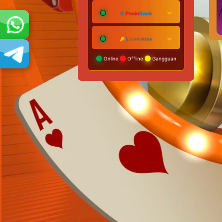
Online
Offline
Gangguan