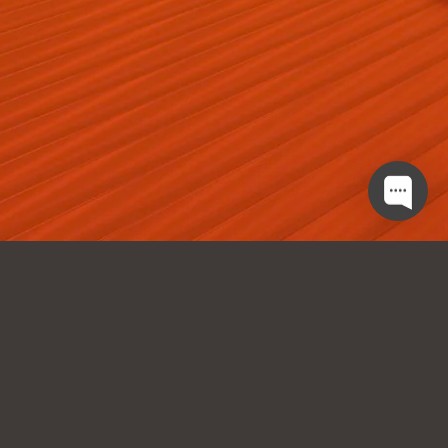
SLOT
FITUR MEGAHOKI88