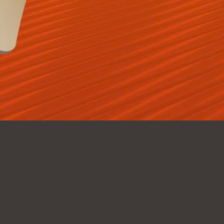
 ALTERNATIF
JADWAL BANK
RTP LIVE 