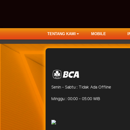
TENTANG KAMI
MOBILE
I
Senin - Sabtu :
Tidak Ada Offline
Minggu : 00:00 - 05:00 WIB