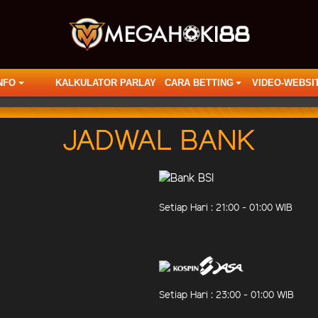
NFO
KALKULATOR PARLAY
CARA BETTING
VIDEO-WEBSI
JADWAL BANK
Setiap Hari :
21:00 - 01:00 WIB
Setiap Hari : 23:00 - 01:00 WIB